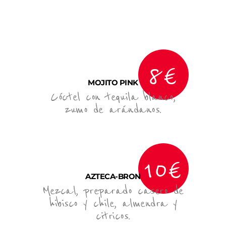
8€
MOJITO PINK
Cóctel con tequila blanco,
zumo de arándanos.
10€
AZTECA-BRON
Mezcal, preparado casero de
hibisco y chile, almendra y
citricos.