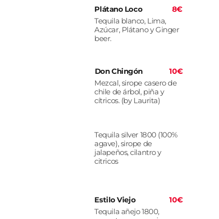
Plátano Loco
8€
Tequila blanco, Lima,
Azúcar, Plátano y Ginger
beer.
Don Chingón
10€
Mezcal, sirope casero de
chile de árbol, piña y
cítricos. (by Laurita)
Tequila silver 1800 (100%
agave), sirope de
jalapeños, cilantro y
citricos
Estilo Viejo
10€
Tequila añejo 1800,