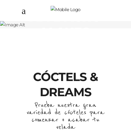
APAPACHO
LLANES
CÓCTELS &
DREAMS
Prueba nuestra gran
variedad de cócteles para
comenzar o acabar tu
velada