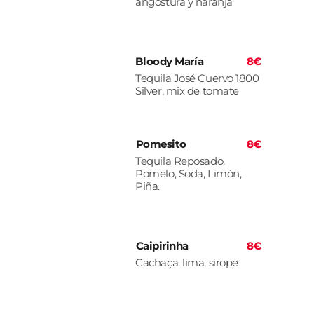
angostura y naranja
Bloody María
8€
Tequila José Cuervo 1800
Silver, mix de tomate
Pomesito
8€
Tequila Reposado,
Pomelo, Soda, Limón,
Piña.
Caipirinha
8€
Cachaça. lima, sirope