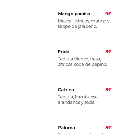
Mango paraiso
9€
Mezcal, citricos, mango y
sirope de jalapeño.
Frida
8€
Tequila blanco, fresa,
citricos, soda de pepino.
Catrina
8€
Tequila, frambuesa,
arándanos y soda
Paloma
8€