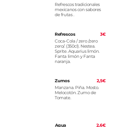
Refrescos tradicionales
mexicanos con sabores
de frutas .
Refrescos
3€
Coca-Cola / zero /zero
zero/. (350cl). Nestea.
Sprite. Aquarius limón.
Fanta limón y Fanta
naranja.
Zumos
2,5€
Manzana. Piña. Mosto.
Melocotón. Zumo de
Tomate.
Agua
2,6€