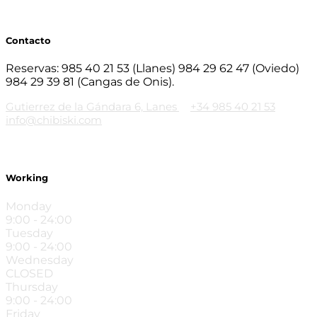
Contacto
Reservas: 985 40 21 53 (Llanes) 984 29 62 47 (Oviedo)
984 29 39 81 (Cangas de Onis).
Gutierrez de la Gándara 6, Lanes
+34 985 40 21 53
info@chibiski.com
Working
Monday
9:00 - 24:00
Tuesday
9:00 - 24:00
Wednesday
CLOSED
Thursday
9:00 - 24:00
Friday