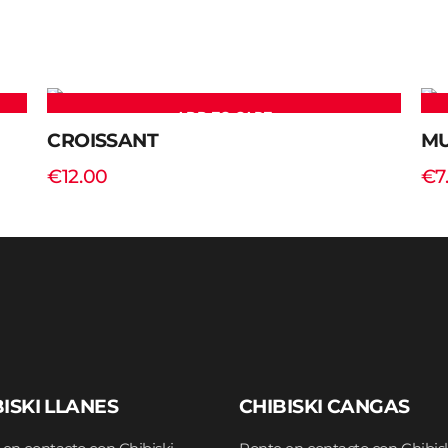
ADD TO CART
CROISSANT
MU
€
12.00
€
7
ISKI LLANES
CHIBISKI CANGAS